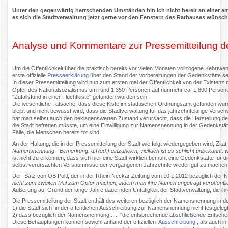
Unter den gegenwärtig herrschenden Umständen bin ich nicht bereit an einer a
es sich die Stadtverwaltung jetzt gerne vor den Fenstern des Rathauses wünsc
Analyse und Kommentare zur Pressemitteilung d
Um die Öffentlichkeit über die praktisch bereits vor vielen Monaten vollzogene Kehrtw
erste offizielle
Presseerklärung
über den Stand der Vorbereitungen der Gedenkstätte se
In dieser Pressemitteilung wird nun zum ersten mal der Öffentlichkeit von der Existen
Opfer des Nationalsozialismus um rund 1.350 Personen auf nunmehr ca. 1.800 Personen
"Zufallsfund in einer Fluchtkiste" gefunden worden sein.
Die wesentliche Tatsache, dass diese Kiste im städtischen Ordnungsamt gefunden wurd
bleibt und nicht bewusst wird, dass die Stadtverwaltung für das jahrzehntelange Ver
hat man selbst auch den beklagenswerten Zustand verursacht, dass die Herstellung de
die Stadt befragen müsste, um eine Einwilligung zur Namensnennung in der Gedenkstätte
Fälle, die Menschen bereits tot sind.
An der Haltung, die in der Pressemitteilung der Stadt wie folgt wiedergegeben wird, Zitat:
Namensnennung - Bemerkung. d.Red.) einzuholen, vielfach ist es schlicht unbekannt,
ist nicht zu erkennen, dass sich hier eine Stadt wirklich bemüht eine Gedenkstätte für
selbst verursachten Versäumnisse der vergangenen Jahrzehnte wieder gut zu machen
Der Satz von OB Pöltl, der in der Rhein Neckar Zeitung vom 10.1.2012 bezüglich der 
nicht zum zweiten Mal zum Opfer machen, indem man ihre Namen ungefragt veröffentlic
Äußerung auf Grund der lange Jahre dauernden Untätigkeit der Stadtverwaltung, die ihre
Die Pressemitteilung der Stadt enthält des weiteren bezüglich der Namensnennung in 
1) die Stadt sich in der öffentlichen Ausschreibung zur Namensnennung nicht festgelegt 
2) dass bezüglich der Namensnennung,..... "die entsprechende abschließende Entsche
Diese Behauptungen können sowohl anhand der offiziellen
Ausschreibung
, als auch i