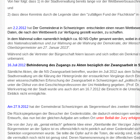
Von hier folgt: dass 1) in der Stadtverwaltung bereits lange vor der Wettbewerbsausc
und
2) dass diese Kenntnis durch die Legende über den "zufälligen Fund der Fluchtkiste" in 
am
2.2.2012
hat
Der Gemeinderat in Schwetzingen entschieden einen neuen Wettbewer
Daten, die nach den Wettbewerb zur Verfügung gestellt wurden, zu schaffen.
In dem Mahnmal sollen namentlich lediglich ca. 60 NS-Opfer genannt werden, wobei in d
des Nationalsozialismus und zur Mahnung an die Wahrung der Demokratie, der Mensch
Oberbürgermeister am 27. Januar 2013”
.
Während sich die Vertreter der Bürgerschaft feiern lassen und sich selbst ein Denkma
unbenannt.
16.Juli 2012
Behinderung des Zugangs zu Akten bezüglich der Zwangsarbeit in St
Sämtliche Akten, die die NS-Zwangsarbeit betreffen, wurden im Juli 2012 aus dem Schw
Stadtverwaltung um die Klärung der Hintergründe der erstaunlichen Vorgänge durch Ein
einer wissenschaftlichen Erforschung der Zwangsarbeit in Schwetzingen auf
„politisch 
unter die Obhut von drei Geschichtsprofessoren der Uni Heidelberg gegeben. (Prof. Dr
Werkvertrag mit der Stadt wurde uns auch dort am 16.7.2012 die Einsicht in die Unter
Einblick nicht ermöglichte.
Am 27.9.2012
hat der Gemeinderat Schwetzingen als Siegerentwurf des zweiten Wettbew
Die Rückspiegelungen der Besucher der Gedenkstätte, die dadurch einbezogen werden 
Entwurfs, das nun bei der gleichen Aufgabe am selben Ort
unter Beifall der Jury erfolgre
Die von der Jury als „genial einfach“ gefeierte Idee einer „Kleinfamilie der Vierziger J
Bürgermeister an der Spitze ist es offensichtlich nicht peinlich auf einer Gedenktafel s
Selektion vorgenommen wurde. Sie teilte die Opfer auf in die Toten, die würdig sind, i
die vermutlich noch nicht tot genug sind. Deren Namensnennung in der öffentlichen Ge