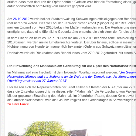
erklärt, dass man dadurch die Opfer schützt. Gefeiert wird hier die Entstehung eines 
dafür offensichtlich bereitwillig vom Künstler geopfert wird.
Am
26.10.2012
wurde bei der Stadtverwaltung Schwetzingen offiziel gegen den Beschlu
realisieren zu wollen. Dies weil bei der Kernidee dieser Arbeit (Spiegelung der Besuche
meinem Entwurf vom April 2010 bekannter Maßen vorhanden war. Die Realisierung mein
ermöglichen, dass eine öffentliche Gedenkstätte entsteht, die sich einer der für diese S
In dem Einspruch heißt es u.a. :..."Durch die am 27.9.2012 beschlossene Realisierung
2010 basiert, werden meine Urheberrechte verletzt. Darüber hinaus, soll die in meinem E
Nichtnennung von Hunderten namentlich bekannten Opfern aus Schwetzingen glänzt und
Deshalb wurde die Rücknahme des Beschlusses vom 27.9.2012 gefordert. Mit einem Sch
Die Einweihung des Mahnmals am Gedenktag für die Opfer des Nationalsoziali
Im Mahnmal soll eine Inschrift mit dem folgenden Wortlaut integriert werden: "„
Im Gedenk
Nationalsozialismus und zur Mahnung an die Wahrung der Demokratie, der Menschenre
Oberbürgermeister am 27. Januar 2013”
.
Hier lassen sich die Repräsentanten der Stadt selbst auf Kosten der NS-Opfer am 27.1
dass die Entstehungsgeschichte dieses eitlen "Mahnmals" die Vertuschung von Fakten 
Mit der geplanten Einweihung des Mahnmals im öffentlichen Raum, dessen Kern sowohl 
die Öffentlichkeit besteht, wird die Glaubwürdigkeit des Gedenktages in Schwetzingen inf
zu einer Farce
.