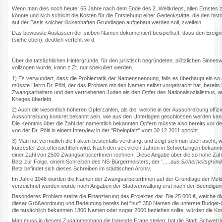
Wenn man dies noch heute, 65 Jahre nach dem Ende des 2. Weltkriegs, allen Ernstes zu
könnte und sich schlicht die Kosten für die Entstehung einer Gedenkstätte, die den hi
auf der Basis solcher lückenhaften Grundlagen aufgebaut werden soll, zweifeln.
Das bewusste Auslassen der sieben Namen dokumentiert beispielhaft, dass den Ereign
(siehe oben), deutlich verfehlt wird.
Über die tatsächlichen Hintergründe, für den juristisch begründeten, plötzlichen Sin
vollzogen wurde, kann z.Zt. nur spekuliert werden.
1) Es verwundert, dass die Problematik der Namensnennung, falls es überhaupt ein so g
müsste Herrn Dr. Pöltl, der das Problem mit den Namen selbst vorgebracht hat, bereit
Zwangsarbeitern und den vertriebenen Juden als den Opfer des Nationalsozialismus, a
Krieges überlebt.
2) Auch die wesentlich höheren Opferzahlen, als die, welche in der Ausschreibung offiz
Ausschreibung konkret bekannt sein, wie aus den Unterlagen geschlossen werden kann
Die Kenntnis über die Zahl der namentlich bekannten Opfern müsste also bereits vor d
von der Dr. Pöltl in einem Interview in der "Rheinpfalz" vom 30.12.2011 spricht.
3) Man hat vermutlich die Fakten bestenfalls verdrängt und zeigt sich nun überrascht,
kürzester Zeit offensichtlich wird. Nach den seit vielen Jahren in Schwetzingen bekan
einer Zahl von 2500 ZwangsarbeiterInnen rechnen. Diese Angabe über die so hohe Za
Betz zur Folge, einem Schreiben des NS-Bürgermeisters, der
".....aus Sicherheitsgrün
Betz befindet sich dieses Schreiben im städtischen Archiv.
Im Jahre 1946 wurden die Namen der ZwangsarbeiterInnen auf der Grundlage der Melde
verzeichnet wurden wurde nach Angaben der Stadtverwaltung erst nach der Beendigu
Besonderes Problem stellte die Finanzierung des Projektes dar. Die 25.000 €, welche di
dieser Größeordnung und Bedeutung bereits bei "nur" 350 Namen die unterste Budget
die tatsächlich bekannten 1800 Namen oder sogar 2600 beziehen sollte, würden die Kost
Man muss in diesem Zusammenhang die folgende Frage stellen: hat die Stadt Schwetzinge