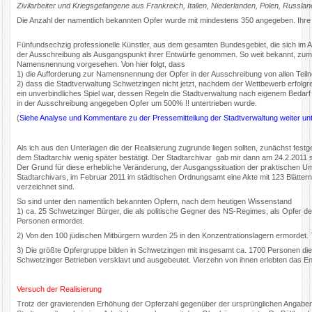
Zivilarbeiter und Kriegsgefangene aus Frankreich, Italien, Niederlanden, Polen, Russl
Die Anzahl der namentlich bekannten Opfer wurde mit mindestens 350 angegeben. Ihre
Fünfundsechzig professionelle Künstler, aus dem gesamten Bundesgebiet, die sich im 
der Ausschreibung als Ausgangspunkt ihrer Entwürfe genommen. So weit bekannt, zu
Namensnennung vorgesehen. Von hier folgt, dass
1) die Aufforderung zur Namensnennung der Opfer in der Ausschreibung von allen Te
2) dass die Stadtverwaltung Schwetzingen nicht jetzt, nachdem der Wettbewerb erfolgr
ein unverbindliches Spiel war, dessen Regeln die Stadtverwaltung nach eigenem Bedarf b
in der Ausschreibung angegeben Opfer um 500% !! untertrieben wurde.
(
Siehe Analyse und Kommentare zu der Pressemitteilung der Stadtverwaltung weiter un
Als ich aus den Unterlagen die der Realisierung zugrunde liegen sollten, zunächst fest
dem Stadtarchiv wenig später bestätigt. Der Stadtarchivar gab mir dann am 24.2.2011 sc
Der Grund für diese erhebliche Veränderung, der Ausgangssituation der praktischen
Stadtarchivars, im Februar 2011 im städtischen Ordnungsamt eine Akte mit 123 Blätt
verzeichnet sind.
So sind unter den namentlich bekannten Opfern, nach dem heutigen Wissenstand
1) ca. 25 Schwetzinger Bürger, die als politische Gegner des NS-Regimes, als Opfer d
Personen ermordet.
2) Von den 100 jüdischen Mitbürgern wurden 25 in den Konzentrationslagern ermordet. 7
3) Die größte Opfergruppe bilden in Schwetzingen mit insgesamt ca. 1700 Personen di
Schwetzinger Betrieben versklavt und ausgebeutet. Vierzehn von ihnen erlebten das E
Versuch der Realisierung
Trotz der gravierenden Erhöhung der Opferzahl gegenüber der ursprünglichen Angaben i