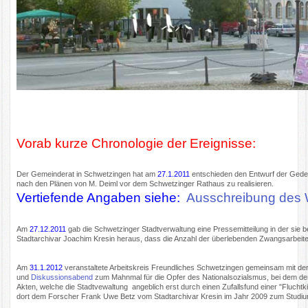
Vorab kurze Chronologie der Ereignisse:
Der Gemeinderat in Schwetzingen hat am
27.1.2011
entschieden den Entwurf der Geden
nach den Plänen von M. Deiml vor dem Schwetzinger Rathaus zu realisieren.
Vertiefende Angaben siehe:
Ausschreibung des 
Am
27.12.2011
gab die Schwetzinger Stadtverwaltung eine Pressemitteilung in der sie be
Stadtarchivar Joachim Kresin heraus, dass die Anzahl der überlebenden Zwangsarbeite
Am
31.1.2012
veranstaltete Arbeitskreis Freundliches Schwetzingen gemeinsam mit der
und
Diskussionsabend
zum Mahnmal für die Opfer des Nationalsozialsmus, bei dem der
Akten, welche die Stadtvewaltung angeblich erst durch einen Zufallsfund einer "Fluchtk
dort dem Forscher Frank Uwe Betz vom Stadtarchivar Kresin im Jahr 2009 zum Studiu