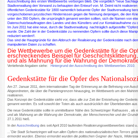
Ausschreibung des ersten Wettbewerbs verborgen blieb. Die vorgeblich "neue Sachlag
Stadtverwaltung den Vorwand zu behaupten den Entwurf von. M. Deiml nicht realisieren 
öffentlichen Gedenkstätte für 1800 namentlich bekannte Opfer der Stadtverwaltung bere
vorgeschobenen jurystischen Hindernissen gegen die Nennung derjenigen, die den Krie
unter den 350 Opfern, die ursprünglich genannt werden sollten, sich die Namen von 
Datenschutzbeauftragten des Landes und des Künstlers und zur Kontaktaufnahme zu de
Im Juni 2011 hat eine neue, durch die Stadtverwaltung nachträglich aufgestellte "Opfer
wurde. Die Zahl der in der Gedenkstätte zu nennenden Opfern sollte durch diese Manip
reduziert werden!!.
Das sind die Hauptgründe für den Abbruch der Realisierung der Gedenkstätte nach de
manipulierten Daten zu schaffen.
Die Wettbewerbe um die Gedenkstätte für die Opf
erschreckendes Beispiel für Geschichtsklitterung,
und als Mahnung für die Wahrung der Demokrati
Vertiefende Angaben siehe:
Hintergrund der Ausschreibung des Wettbewerbes 2010.
Gedenkstätte für die Opfer des Nationalso
Am 27. Januar 2011, dem internationalen Tag der Erinnerung an die Befreiung von Aus
Abgeordneten, die über die Parteiengrenzen hinausging, im Wettbewerb um den Mahnmal
realisieren.
Das Konzept der Gedenkstätte sieht vor, dass alle zur Zeit der Entstehung der Geden
genannt werden. Es soll sowohl der Toten als auch ausdrücklich der Überlebenden a
Die neue Gedenkstätte sollte in unmittelbarer Nähe des Schwetzinger Rathauses , als ei
und als Mahnung an die Wahrung der Demokratie, der Menschenrechte und der Grund
27.1.2011 hieß.
In der
Ausschreibung
des seit April 2010 laufenden Realisierungswettbewerbes stand u.
..."Die Stadt Schwetzingen will nun allen Opfern des nationalsozialistischen Terrors g
ermordet wurden. Ebenso ermordet wurden die politischen Gegner der Nazis, Widerst