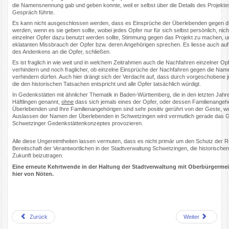
die Namensnennung gab und geben konnte, weil er selbst über die Details des Projekte
Gespräch führte.
Es kann nicht ausgeschlossen werden, dass es Einsprüche der Überlebenden gegen di
werden, wenn es sie geben sollte, wobei jedes Opfer nur für sich selbst persönlich, ni
einzelner Opfer dazu benutzt werden sollte, Stimmung gegen das Projekt zu machen, 
eklatanten Missbrauch der Opfer bzw. deren Angehörigen sprechen. Es liesse auch auf
des Andenkens an die Opfer, schließen.
Es ist fraglich in wie weit und in welchem Zeitrahmen auch die Nachfahren einzelner 
verhindern und noch fraglicher, ob einzelne Einsprüche der Nachfahren gegen die Na
verhindern dürfen. Auch hier drängt sich der Verdacht auf, dass durch vorgeschobene j
die den historischen Tatsachen entspricht und alle Opfer tatsächlich würdigt.
In Gedenkstätten mit ähnlicher Thematik in Baden-Württemberg, die in den letzten Ja
Häftlingen genannt,
ohne
dass sich jemals eines der Opfer, oder dessen Familienange
Überlebenden und Ihre Familienangehörigen sind sehr positiv gerührt von der Geste, 
Auslassen der Namen der Überlebenden in Schwetzingen wird vermutlich gerade das Gege
Schwetzinger Gedenkstättenkonzeptes provozieren.
Alle diese Ungereimtheiten lassen vermuten, dass es nicht primär um den Schutz der R
Bereitschaft der Verantwortlichen in der Stadtverwaltung Schwetzingen, die historisc
Zukunft beizutragen.
Eine erneute Kehrtwende in der Haltung der Stadtverwaltung mit Oberbürgermeist
hier von Nöten.
Zurück
Weiter