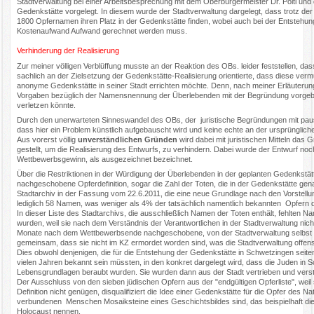
Stadtverwaltung bei einer Arbeitsbesprechung mit dem Oberbürgermeister Dr. Pöltl und d
Gedenkstätte vorgelegt. In diesem wurde der Stadtverwaltung dargelegt, dass trotz de
1800 Opfernamen ihren Platz in der Gedenkstätte finden, wobei auch bei der Entsteh
Kostenaufwand Aufwand gerechnet werden muss.
Verhinderung der Realisierung
Zur meiner völligen Verblüffung musste an der Reaktion des OBs. leider feststellen, da
sachlich an der Zielsetzung der Gedenkstätte-Realisierung orientierte, dass diese vermu
anonyme Gedenkstätte in seiner Stadt errichten möchte. Denn, nach meiner Erläuteru
Vorgaben bezüglich der Namensnennung der Überlebenden mit der Begründung vorgebr
verletzen könnte.
Durch den unerwarteten Sinneswandel des OBs, der juristische Begründungen mit pausch
dass hier ein Problem künstlich aufgebauscht wird und keine echte an der ursprüngliche
Aus vorerst völlig
unverständlichen Gründen
wird dabei mit juristischen Mitteln das 
gestellt, um die Realisierung des Entwurfs, zu verhindern. Dabei wurde der Entwurf
Wettbewerbsgewinn, als ausgezeichnet bezeichnet.
Über die Restriktionen in der Würdigung der Überlebenden in der geplanten Gedenkstät
nachgeschobene Opferdefinition, sogar die Zahl der Toten, die in der Gedenkstätte gena
Stadtarchiv in der Fassung vom 22.6.2011, die eine neue Grundlage nach den Vorstellu
lediglich 58 Namen, was weniger als 4% der tatsächlich namentlich bekannten Opfern da
In dieser Liste des Stadtarchivs, die ausschließlich Namen der Toten enthält, fehlten
wurden, weil sie nach dem Verständnis der Verantwortlichen in der Stadtverwaltung nicht 
Monate nach dem Wettbewerbsende nachgeschobene, von der Stadtverwaltung selbst gesch
gemeinsam, dass sie nicht im KZ ermordet worden sind, was die Stadtverwaltung offensi
Dies obwohl denjenigen, die für die Entstehung der Gedenkstätte in Schwetzingen seite
vielen Jahren bekannt sein müssten, in den konkret dargelegt wird, dass die Juden i
Lebensgrundlagen beraubt wurden. Sie wurden dann aus der Stadt vertrieben und versta
Der Ausschluss von den sieben jüdischen Opfern aus der "endgültigen Opferliste", wei
Definition nicht genügen, disqualifiziert die Idee einer Gedenkstätte für die Opfer des 
verbundenen Menschen Mosaiksteine eines Geschichtsbildes sind, das beispielhaft die
Holocaust nennen.