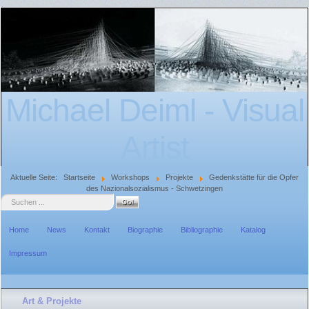
Michael Deiml - Visual
Artist
Aktuelle Seite:
Startseite
Workshops
Projekte
Gedenkstätte für die Opfer
des Nazionalsozialismus - Schwetzingen
Suche
Home
News
Kontakt
Biographie
Bibliographie
Katalog
Impressum
Art & Projekte