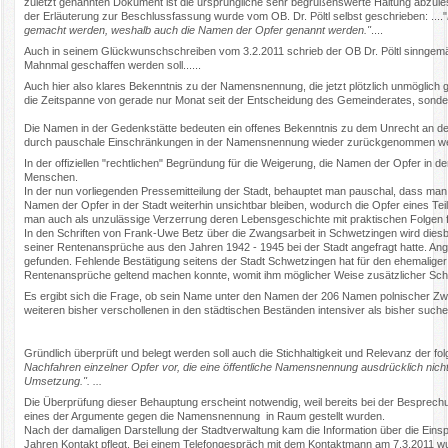
zuletzt genannten Dokument ist die ursprüngliche sehr begrüßenswerte Haltung abzules
der Erläuterung zur Beschlussfassung wurde vom OB. Dr. Pöltl selbst geschrieben: ...."
gemacht werden, weshalb auch die Namen der Opfer genannt werden."
....
Auch in seinem Glückwunschschreiben vom 3.2.2011 schrieb der OB Dr. Pöltl sinnge
Mahnmal geschaffen werden soll......
Auch hier also klares Bekenntnis zu der Namensnennung, die jetzt plötzlich unmöglich 
die Zeitspanne von gerade nur Monat seit der Entscheidung des Gemeinderates, sonder
Die Namen in der Gedenkstätte bedeuten ein offenes Bekenntnis zu dem Unrecht an den
durch pauschale Einschränkungen in der Namensnennung wieder zurückgenommen w
In der offiziellen "rechtlichen" Begründung für die Weigerung, die Namen der Opfer in 
Menschen.
In der nun vorliegenden Pressemitteilung der Stadt, behauptet man pauschal, dass man
Namen der Opfer in der Stadt weiterhin unsichtbar bleiben, wodurch die Opfer eines Tei
man auch als unzulässige Verzerrung deren Lebensgeschichte mit praktischen Folgen f
In den Schriften von Frank-Uwe Betz über die Zwangsarbeit in Schwetzingen wird diesb
seiner Rentenansprüche aus den Jahren 1942 - 1945 bei der Stadt angefragt hatte. 
gefunden. Fehlende Bestätigung seitens der Stadt Schwetzingen hat für den ehemaliger
Rentenansprüche geltend machen konnte, womit ihm möglicher Weise zusätzlicher Sch
Es ergibt sich die Frage, ob sein Name unter den Namen der 206 Namen polnischer Zw
weiteren bisher verschollenen in den städtischen Beständen intensiver als bisher such
Gründlich überprüft und belegt werden soll auch die Stichhaltigkeit und Relevanz der fo
Nachfahren einzelner Opfer vor, die eine öffentliche Namensnennung ausdrücklich nic
Umsetzung.". ...
Die Überprüfung dieser Behauptung erscheint notwendig, weil bereits bei der Besprec
eines der Argumente gegen die Namensnennung in Raum gestellt wurden.
Nach der damaligen Darstellung der Stadtverwaltung kam die Information über die Einsp
Jahren Kontakt pflegt. Bei einem Telefongespräch mit dem Kontaktmann am 7.3.2011 