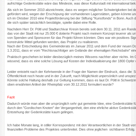
aufrichtige Gedenkstätte wäre das Mindeste, was diese Kulturstadt mit international bek
Als sich im Sommer 2010 abzeichnete, dass es wegen möglicher Schwierigkeiten bei d
gefördert wird, wegen der Erschöpung der vorhandenen Lagerstätten, geben könnte un
ich im Oktober 2010 eine Projektförderung bei der Stiftung "Kunstfonds" in Bonn. Auch d
die sich später tatsächlich bestätigte, spielte dabei eine Rolle.
Nachdem Herr Dr. Pöltl und Stadtarchivar Kresin bereits seit dem 30.11. 2011 am Rande
das von der Stadt mit nur 25.000 € dotierte Projekt nach meinem Konzept teuerer als ursp
von Spenden und Sponsoren für das Projekt führen könnten. Dies war ein positives Sig
konstruktiv Mittel gefunden werden, das Projekt zu realisieren.
Nach der Entscheidung des Gemeinderats im Januar 2011 und dem Fund der neuen Doku
1.3.2011, dass er vom "Rechtsnachfolger am Gelände der ehemaligen Reichsbahn" eine
Praktisch geschehen ist leider diesbezüglich meines Wissens nachher aber nichts. Im Ge
wissend, dass es eine solche Lösung auf Kosten der Individualisierung der 1800 Opfer
Leider entsteht nach der Kehrtwende in der Frage der Namen der Eindruck, dass die S
Öffentlichkeit noch heute und in der Zukunft, nach Möglichkeit unpersönlich und unspez
Könnte solche Haltung deshalb zur Geltung kommen, dass es laut Dr. Pöltl in Schwetzi
oben erwähnten Artikel der Rheinpfalz vom 30.12.2011 formuliert wurde?
Fazit
Dadurch würde man aber die ursprünglich sehr gut gemeinte Idee, eine Gedenkstätte für
durch den "Gordischen Knoten" der Vergangenheit, den eine ehrliche aktive Gedenkstätte
Entstehung der Gedenkstätte kaum gelingen.
Ich habe Monate lang, in stiller Korrespondenz mit den Verantwortlichen in der Stadt ve
finanziellen Probleme des Projektes unterbreitet. Dies ohne jeglichen sichtbaren Erfolg.