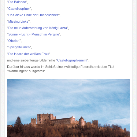
"
Die Balance
",
"
Castellosplitter
",
"
Das dicke Ende der Unendlichkeit
",
"
Missing Links
",
"
Die neue Auferstehung von König Lavra
",
"
Sonne – Licht - Mensch in Pergine
",
"
Obelisk
",
"
Spiegelblumen
",
"
Die Haare der weißen Frau
"
und eine siebenteilige Bilderreihe "
Castellographienem
".
Darüber hinaus wurde im Schloß eine zwölfteilige Fotoreihe mit dem Titel
"Wandlungen" ausgestellt.