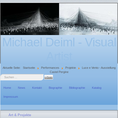
Michael Deiml - Visual
Artist
Aktuelle Seite:
Startseite
Performances
Projekte
Luce e Vento - Ausstellung
Castel Pergine
Suche
Home
News
Kontakt
Biographie
Bibliographie
Katalog
Impressum
Art & Projekte