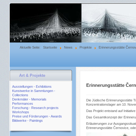
Aktuelle Seite:
Startseite
News
Projekte
Erinnerungsstätte Černo
Art & Projekte
Erinnerungsstätte Čer
Ausstellungen - Exhibitions
Kunstwerke in Sammlungen -
Collections
Denkmäler - Memorials
Die Jüdische Erinnerungsstätte T
Performances
Konzentrationslager am 10. Novem
Forschung - Research projects
Das Projekt entstand auf Initiativ
Workshops
Preise und Förderungen - Awards
Das Gesamtkonzept der Erinnerung
Bildwerke - Paintings
Erläuterungen zur Ausgangssituati
Erinnerungsstätte Černovice, oder