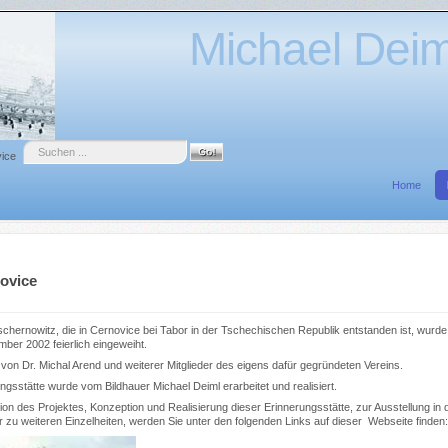
Michael Deiml
Suche
vice
Home
novice
schernowitz, die in Cernovice bei Tabor in der Tschechischen Republik entstanden ist, wurd
ber 2002 feierlich eingeweiht.
e von Dr. Michal Arend und weiterer Mitglieder des eigens dafür gegründeten Vereins.
sstätte wurde vom Bildhauer Michael Deiml erarbeitet und realisiert.
on des Projektes, Konzeption und Realisierung dieser Erinnerungsstätte, zur Ausstellung in
 zu weiteren Einzelheiten, werden Sie unter den folgenden Links auf dieser Webseite finden