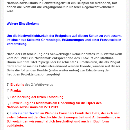
Nationalsozialismus in Schwetzingen" ist ein Beispiel für Methoden, mit
denen die Sicht auf die Vergangenheit in unserer Gegenwart vernebelt
wird.
Weitere Einzelheiten:
Um die Nachvollziehbarkeit der Ereignisse auf diesen Seiten zu verbessern,
ist eine neue Seite mit Chronologie, Erläuterungen und einer Presseseite in
Vorbereitung.
Nach der Entscheidung des Schwetzinger Gemeinderates im 2. Wettbewerb
vom 27.9.2012 ein "Mahnmal"
entsprechend des Entwurf von Matthias
Braun
mit dem Titel "Spiegel der Geschichte"
zu realisieren
, die als Plagiat
der Kernidee meines Entwurfes
erkannt werden könnte, wurden auf dieser
Seite die folgenden Punkte (siehe weiter unten) zur Erläuterung der
heutigen Projektsituation zugefügt:
3)
Ergebnis
des 2. Wettbewerbs
4)
Plagiat
5)
Behinderung der freien Forschung
6)
Einweihung des Mahnmals am Gedenktag für die Opfer des
Nationalsozialismus am 27.1.2013
7)
Link zu den Texten
im Web des Forschers Frank Uwe Betz, der sich seit
vielen Jahren mit der Geschichte der Zwangsarbeit und Antisemitismus in
Schwetzingen wissenschaftlich beschäftigt und auch in Buchform
publizierte.