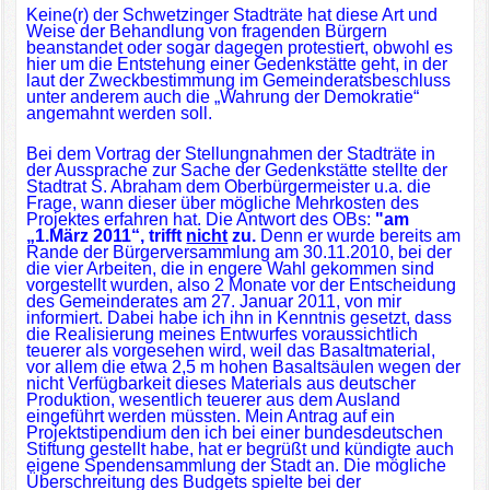
Keine(r) der Schwetzinger Stadträte hat diese Art und
Weise der Behandlung von fragenden Bürgern
beanstandet oder sogar dagegen protestiert, obwohl es
hier um die Entstehung einer Gedenkstätte geht, in der
laut der Zweckbestimmung im Gemeinderatsbeschluss
unter anderem auch die „Wahrung der Demokratie“
angemahnt werden soll.
Bei dem Vortrag der Stellungnahmen der Stadträte in
der Aussprache zur Sache der Gedenkstätte stellte der
Stadtrat S. Abraham dem Oberbürgermeister u.a. die
Frage, wann dieser über mögliche Mehrkosten des
Projektes erfahren hat. Die Antwort des OBs:
"am
„1.März 2011“, trifft
nicht
zu.
Denn er wurde bereits am
Rande der Bürgerversammlung am 30.11.2010, bei der
die vier Arbeiten, die in engere Wahl gekommen sind
vorgestellt wurden, also 2 Monate vor der Entscheidung
des Gemeinderates am 27. Januar 2011, von mir
informiert. Dabei habe ich ihn in Kenntnis gesetzt, dass
die Realisierung meines Entwurfes voraussichtlich
teuerer als vorgesehen wird, weil das Basaltmaterial,
vor allem die etwa 2,5 m hohen Basaltsäulen wegen der
nicht Verfügbarkeit dieses Materials aus deutscher
Produktion, wesentlich teuerer
aus dem Ausland
eingeführt werden müssten. Mein Antrag auf ein
Projektstipendium den ich bei einer bundesdeutschen
Stiftung gestellt habe, hat er begrüßt und kündigte auch
eigene Spendensammlung der Stadt an. Die mögliche
Überschreitung des Budgets spielte bei der