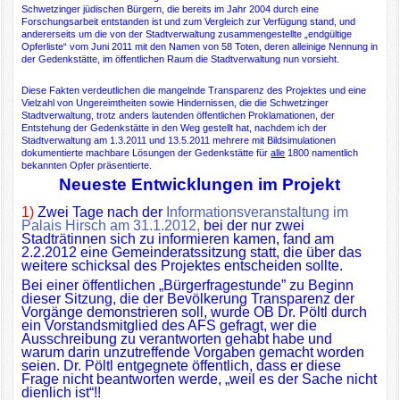
Schwetzinger jüdischen Bürgern, die bereits im Jahr 2004 durch eine
Forschungsarbeit entstanden ist und zum Vergleich zur Verfügung stand, und
andererseits um die von der Stadtverwaltung zusammengestellte „endgültige
Opferliste“ vom Juni 2011 mit den Namen von 58 Toten, deren alleinige Nennung in
der Gedenkstätte, im öffentlichen Raum die Stadtverwaltung nun vorsieht.
Diese Fakten verdeutlichen die mangelnde Transparenz des Projektes und eine
Vielzahl von Ungereimtheiten sowie Hindernissen, die die Schwetzinger
Stadtverwaltung, trotz anders lautenden öffentlichen Proklamationen, der
Entstehung der Gedenkstätte in den Weg gestellt hat, nachdem ich der
Stadtverwaltung am 1.3.2011 und 13.5.2011 mehrere mit Bildsimulationen
dokumentierte machbare Lösungen der Gedenkstätte für
alle
1800 namentlich
bekannten Opfer präsentierte.
Neueste Entwicklungen im Projekt
1)
Zwei Tage nach der
Informationsveranstaltung im
Palais Hirsch am 31.1.2012,
bei der nur zwei
Stadträtinnen sich zu informieren kamen, fand am
2.2.2012 eine Gemeinderatssitzung statt, die über das
weitere schicksal des Projektes entscheiden sollte.
Bei einer öffentlichen „Bürgerfragestunde” zu Beginn
dieser Sitzung, die der Bevölkerung Transparenz der
Vorgänge demonstrieren soll, wurde OB Dr. Pöltl durch
ein Vorstandsmitglied des AFS gefragt, wer die
Ausschreibung zu verantworten gehabt habe und
warum darin unzutreffende Vorgaben gemacht worden
seien. Dr. Pöltl entgegnete öffentlich, dass er diese
Frage nicht beantworten werde, „weil es der Sache nicht
dienlich ist“!!