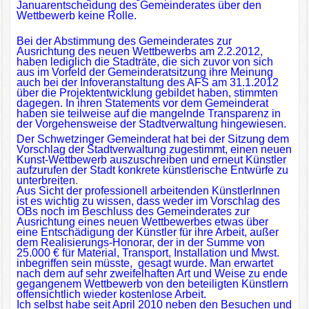
Januarentscheidung des Gemeinderates über den
Wettbewerb keine Rolle.
Bei der Abstimmung des Gemeinderates zur
Ausrichtung des neuen Wettbewerbs am 2.2.2012,
haben lediglich die Stadträte, die sich zuvor von sich
aus im Vorfeld der Gemeinderatsitzung ihre Meinung
auch bei der Infoveranstaltung des AFS am 31.1.2012
über die Projektentwicklung gebildet haben, stimmten
dagegen. In ihren Statements vor dem Gemeinderat
haben sie teilweise auf die mangelnde Transparenz in
der Vorgehensweise der Stadtverwaltung hingewiesen.
Der Schwetzinger Gemeinderat hat bei der Sitzung dem
Vorschlag der Stadtverwaltung zugestimmt, einen neuen
Kunst-Wettbewerb auszuschreiben und erneut Künstler
aufzurufen der Stadt konkrete künstlerische Entwürfe zu
unterbreiten
.
Aus Sicht der professionell arbeitenden KünstlerInnen
ist es wichtig zu wissen, dass weder im Vorschlag des
OBs noch im Beschluss des Gemeinderates zur
Ausrichtung eines neuen Wettbewerbes etwas über
eine Entschädigung der Künstler für ihre Arbeit, außer
dem Realisierungs-Honorar, der in der Summe von
25.000 € für Material, Transport, Installation und Mwst.
inbegriffen sein müsste, gesagt wurde. Man erwartet
nach dem auf sehr zweifelhaften Art und Weise zu ende
gegangenem Wettbewerb von den beteiligten Künstlern
offensichtlich wieder kostenlose Arbeit.
Ich selbst habe seit April 2010 neben den Besuchen und