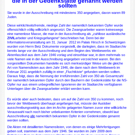
die in der Gedenkstätte genannt werden
sollten
Sie wurde in der Ausschreibung mit mindestens 350 angegeben, davon waren 89
Juden.
Diese wirklichkeitsfremde, niedrige Zahl der namentlich bekannten Opfer wurde
offensichtlich völlig willkürlich angesetzt. Die Zwangsarbeiter waren keineswegs
eine namenlose Masse, die man in der Ausschreibung als „zahllose ausländische
ZIVIL
arbeiter und Kriegsgefangene“ beschrieben hat. Denn bei der
Informationsveranstaltung am 31. Januar 2012 im Palais Hirsch in Schwetzingen
wurden von Herrn Betz Dokumente vorgestellt, die darlegten, dass im Stadtarchiv
bereits lange vor der Ausschreibung und dem Beginn des Wettbewerbs ein
Aktenfaszikel aus dem Jahr 1946 vorlag und einsehbar war, in dem mehrmals so
viele Namen wie in der Ausschreibung angegeben verzeichnet waren. Bei den
vorgestellten Dokumenten handelte es sich merkwürdiger Weise um die gleiche
Art von Namenslisten aus dem Jahr 1946, die dann nach dem Wettbewerb im
Februar 2011 angeblich zufällig in einer „Fluchtkiste“ gefunden werden sollten.
Daraus folgt, dass die Nennung der irreführenden Zahl von 350 als Gesamtzahl
der namentlich bekannten Opfer durch den Bauherrn der Gedenkstätte für die NS-
Opfer nur aus einem unbegreiflichen Ignorieren der im Stadtarchiv verfügbaren
Unterlagen über die Zwangsarbeiter erklärt werden kann.
Es würde aber auch bedeuten, dass um auf die Zahl von 350 zu kommen, noch
bevor der Wettbewerb überhaupt angefangen hat, müsste der Auslober
ausschreibungswidrig aus den im Archiv gelagerten Namen zuvor eine willkürliche
Vorauswahl nach noch bisher unbekannten Kriterien vornehmen, obwohl laut
Ausschreibung
alle
namentlich bekannten Opfer in der Gedenkstätte genannt
werden sollten.
Die Akten mit detaillierten Namenslisten, von denen es einige Mehrfertigungen
geben soll, stammen aus dem Jahr 1946. Sie wurden im Jahr 2009 dem