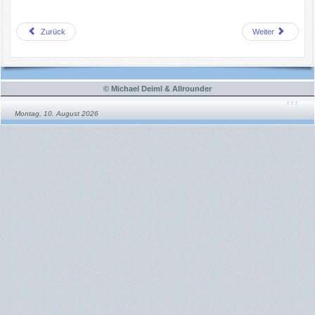
Zurück
Weiter
© Michael Deiml & Allrounder
↑↑↑
Montag, 10. August 2026