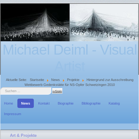
Michael Deiml - Visual
Artist
Aktuelle Seite:
Startseite
News
Projekte
Hintergrund zur Ausschreibung
Wettbewerb Gedenkstätte für NS-Opfer Schwetzingen 2010
Suche
Home
News
Kontakt
Biographie
Bibliographie
Katalog
Impressum
Art & Projekte