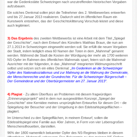
war die Gedenkstätte Schwetzingen nach unzutreffenden historischen Vorgaben
aufzubauen.
Ein solches Denkmal sollen jetzt die Teilnehmer des 2. Wettbewerbes entwerfen
und bis 27.Januar 2013 realisieren. Dadurch wird im öffentlichen Raum ein
Kunstwerk entstehen, das der Geschichtsklitterung Vorschub leistet und diese
auch legitimiert.
3) Das Ergebnis
des zweiten Wettbewerbs ist eine Arbeit mit dem Titel „Spiegel
der Geschichte”, nach dem Entwurf des Künstlers Matthias Braun, die nun am
27.1.2013 in Schwetzingen eingeweiht werden soll. Sie erfüllt die neuen Vorgaben
der Stadt, indem lediglich etwa 60 Namen der Toten in dem „Mahnmal” genannt
werden. Während die Stadt die Kosten der Würdigung der mehr als 1700 weiteren
NS-Opfer im Rahmen des öffentlichen Mahnmals spart, feiern sich die Mahnmal-
Ausrichter mit der folgenden, in das „Mahnmal” integrierten Widmungsinschrift
selbst und setzen sich ein eitles Denkmal:
„
Im Gedenken an die Schwetzinger
Opfer des Nationalsozialismus und zur Mahnung an die Wahrung der Demokratie,
der Menschenrechte und der Grundrechte. Für die Schwetzinger Bürgerschaft –
Der Gemeinderat und der Oberbürgermeister am 27. Januar 2013”
.
4) Plagiat
- Zu allem Überfluss an Problemen mit diesem fragwürdigen
„Erinnerungsprojekt” wird in dem nun ausge­wählten Konzept „Spiegel der
Geschichte” eine Kernidee meines ursprünglichen Entwurfes für diesen Ort – die
Spiegelung der Besucher und der Umgebung in den Edelstahlspiegelflächen –
plagiiert.
Im Unterschied zu den Spiegelflächen, in meinem Entwurf, sollen die
Edelstahlspiegel eine Familie aus 40er Jahren, in Form von vier Lebensgroßen
Menschensilhouetten, darstellen.
96% der 1800 namentlich bekannter Opfer des NS-Regimes bleiben in diesem
öffentlichen „Mahnmal” unbenannt. Das Bekenntnis zu den meisten NS-Opfern