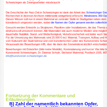
Schwetzingen als Zwangsarbeiter missbraucht
Die Geschichte der Nazi-Zeit in Schwetzingen ist dank der Arbeit des
Schwetzinger Ges
Recherchen in diversen Archiven mittlerweile weitgehend erforscht.
Mindestens 350 Op
Dieses Wissen soll nun in einem Mahnmal an zentraler Stelle im Stadtgebiet neben dem 
künstlerisch umgesetzt werden, wobei
die Namen der Opfer genannt werden sollen/kö
Gesucht werden Entwürfe zu Skulpturen, Plastiken oder Installationen, die das Thema 
eindrucksvoll umsetzen können. Alle Materialien wie auch moderne Medien sind möglich,
dauerhafte Stabilität, Stand- und Wetterfestigkeit, Verkehrssicherheit und leider auch 
Für die Umsetzung des Mahnmals sind 25.000 € incl. Material, Transport, Aufbau und Ho
vom Kulturamt der Stadt betreut und vom künstlerischen Leiter des Kunstvereins Schwet
Vorauswahl der Bewerbungen trifft, über die dann der Gemeinderat letztlich entscheiden
Bewerbungen mit Entwürfen (bitte keine Modelle), Kostenplanung und kurzer Vita bitte 
Kunstverein Schwetzingen, Dr. Dietmar Schuth, Stichwort Mahnmal, Postfach 1555, 6
info@kunstverein-schwetzingen.de
.
Fortsetzung der Kommentare und
Erläuterungen
B) Zahl der namentlich bekannten Opfer,