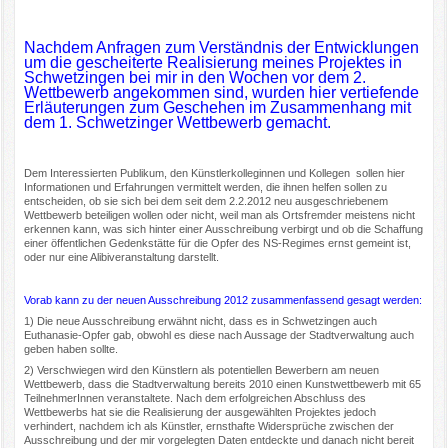
Nachdem Anfragen zum Verständnis der Entwicklungen
um die gescheiterte Realisierung meines Projektes in
Schwetzingen bei mir in den Wochen vor dem 2.
Wettbewerb angekommen sind, wurden hier vertiefende
Erläuterungen zum Geschehen im Zusammenhang mit
dem 1. Schwetzinger Wettbewerb gemacht.
Dem Interessierten Publikum, den Künstlerkolleginnen und Kollegen sollen hier
Informationen und Erfahrungen vermittelt werden, die ihnen helfen sollen zu
entscheiden, ob sie sich bei dem seit dem 2.2.2012 neu ausgeschriebenem
Wettbewerb beteiligen wollen oder nicht, weil man als Ortsfremder meistens nicht
erkennen kann, was sich hinter einer Ausschreibung verbirgt und ob die Schaffung
einer öffentlichen Gedenkstätte für die Opfer des NS-Regimes ernst gemeint ist,
oder nur eine Alibiveranstaltung darstellt.
Vorab kann zu der neuen Ausschreibung 2012 zusammenfassend gesagt werden:
1) Die neue Ausschreibung erwähnt nicht, dass es in Schwetzingen auch
Euthanasie-Opfer gab, obwohl es diese nach Aussage der Stadtverwaltung auch
geben haben sollte.
2) Verschwiegen wird den Künstlern als potentiellen Bewerbern am neuen
Wettbewerb, dass die Stadtverwaltung bereits 2010 einen Kunstwettbewerb mit 65
TeilnehmerInnen veranstaltete. Nach dem erfolgreichen Abschluss des
Wettbewerbs hat sie die Realisierung der ausgewählten Projektes jedoch
verhindert, nachdem ich als Künstler, ernsthafte Widersprüche zwischen der
Ausschreibung und der mir vorgelegten Daten entdeckte und danach nicht bereit