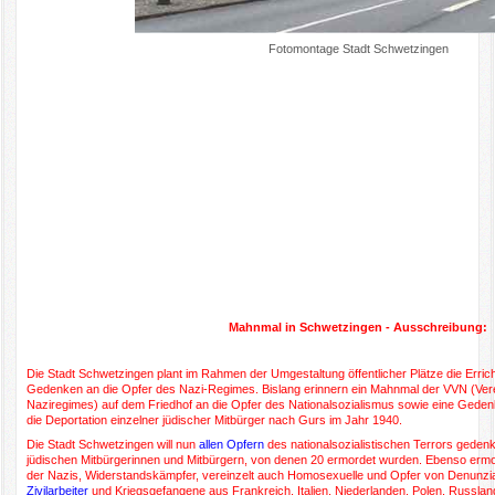
Fotomontage Stadt Schwetzingen
Mahnmal in Schwetzingen - Ausschreibung:
Die Stadt Schwetzingen plant im Rahmen der Umgestaltung öffentlicher Plätze die Err
Gedenken an die Opfer des Nazi-Regimes. Bislang erinnern ein Mahnmal der VVN (Vere
Naziregimes) auf dem Friedhof an die Opfer des Nationalsozialismus sowie eine Geden
die Deportation einzelner jüdischer Mitbürger nach Gurs im Jahr 1940.
Die Stadt Schwetzingen will nun
allen Opfern
des nationalsozialistischen Terrors gedenk
jüdischen Mitbürgerinnen und Mitbürgern, von denen 20 ermordet wurden. Ebenso ermo
der Nazis, Widerstandskämpfer, vereinzelt auch Homosexuelle und Opfer von Denunzi
Zivilarbeiter
und Kriegsgefangene aus Frankreich, Italien, Niederlanden, Polen, Russla