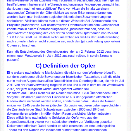
Kunstwettbewerbs die Existenz (wahrscheinlich) seit langem bekannten, genau
bezifferbaren Inhalten erst irreführende und ungenaue Angegeben gemacht hat,
damit dann, nach einem „zufälligen“ Fund von Akten die Inhalte zu einem
„passenden“ Zeitpunkt der Öffentlichkeit als neue Erkenntnisse dargerlegt
werden, kann man in diesem tragischen historischen Zusammenhang nur
spekulieren. Vielleicht könnte man auf dieser Weise die Soll-Abbruchstelle des
Projektes präsentieren. Der uninformierten Öffentlichkeit und dem Gemeinderat
konnte man in einem Überraschungscoupe „plausibel“ machen, dass die
„unerwartete“ Steigerung der Zahl der zu nennenden Opfernamen von 350 auf
1800 für die Stadt u.a. deshalb nicht umsetzbar sei, weil es der Stadtverwaltung
nach so vielen Jahren nicht zumutbar sei, nach den (jahrzehntelang ignorierten)
Opfern zu forschen.
Kann die Entscheidung des Gemeinderates, der am 2. Februar 2012 beschloss,
einen neuen Wettbewerb im Jahr 2012 auszuschreiben, in so ein Szenario
passen?
C) Definition der Opfer
Eine weitere nachträgliche Manipulation, die nicht nur den Wettbewerb betrifft,
sondern auch generell die Bewertung der historischen Tatsachen, stellt die nicht
nur in meinen Augen skandalöse Neudefinition des Opferbegriffs dar, die mir im Juli
2011 von der Stadtverwaltung mitgeteilt wurde und auch in dem neuen Wettbewerb
2012, der jetzt ausgelobt wurde, durchgesetzt werden soll.
Sie führte dazu, dass nicht nur die Namen von mind. 1750 Überlebenden unter
Vorgabe unlösbarer juristischer Hindernisse aus der geplanten öffentlichen
Gedenkstätte verbannt werden sollten, sondern auch dazu, dass die Namen
einiger vor 1945 verstorbener jüdischer Bürger/innen, deren Lebensgeschichten
die Zustände in der Stadt Schwetzingen zwischen 1933 und 1945 mit
dokumentieren würden, im öffentlichen Raum unsichtbar bleiben müssten.
Diese willkürliche nachträgliche Selektion der Opfer wird aus der
Gegenüberstellung zweier vom städtischen Archiv zur Verfügung gestellter
Dokumente offenbar: Dabei handelt es sich einerseits um eine umfangreiche
Tabelle mit den Namen von insgesamt hundert toten und überlebenden