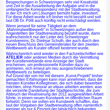
Besprechungen in Schwetzingen sehr viel Kreativität
und Zeit in die Ausarbeitung der Aufgabe und in die
umfangreiche Korrespondenz mit der Stadtverwaltung,
in der ich mich um Lösungen bemüht habe, investiert.
Für diese Arbeit wurde ich bisher nicht bezahlt und soll
laut OB Dr. Pöltl auch künftig nicht entschädigt werden.
Wenn jemand für seine Tätigkeit an dem
„Mahnmalwettbewerb“ in Schwetzingen außer den
Angestellten der Stadtverwaltung bezahlt wurde, dann
wahrscheinlich nur der Leiter des Schwetzinger
Kunstvereins, Dr. Dietmar Schuth, der auch durch den
neuen Beschluss des Gemeinderates für den zweiten
Wettbewerb als Kurator offiziell bestimmt wurde.
Wahrscheinlich wird wieder in den Fachzeitschriften wie
ATELIER
oder anderen Medien durch die Vermittlung
der Künstlerverbände eine Anzeige der Stadt
erscheinen, um professionelle Künstler dazu zu
animieren, sich erneut am neu ausgeschriebenem
Wettbewerb zu beteiligen.
Auf Grund der von mir mit diesem „Kunst-Projekt“ bisher
gemachten Erfahrungen kann man annehmen, dass die
meisten Künstler-KollegInnen, die sich dabei bewerben
möchten, ohne Honorar an etwas arbeiten werden, was
die verzerrte Darstellung der Stadtgeschichte, die zum
Abbruch der Realisierung der 2011 ausgewählten Arbeit
führte, in einem neuen Kunstwerk im öffentlichen Raum
fortsetzt. Denn sie sollen ein Kunstwerk schaffen, das
laut der Vorgaben der Stadtverwaltung offen namentlich
weniger als nur 4 Prozent der tatsächlich bekannten