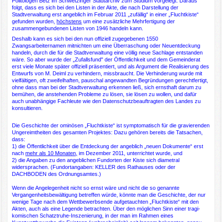
Politologen Betz im Schwetzinger Stadtarchiv zum Studium vorgelegt. Daraus
folgt, dass es sich bei den Listen in der Akte, die nach Darstellung der
Stadtverwaltung erst angeblich im Februar 2011 „zufällig“ in einer „Fluchtkiste“
gefunden wurden,
höchstens
um eine zusätzliche Mehrfertigung der
zusammengebundenen Listen von 1946 handeln kann.
Deshalb kann es sich bei den nun offiziell zugegebenen 1550
Zwangsarbeiternamen mitnichten um eine Überraschung oder Neuentdeckung
handeln, durch die für die Stadtverwaltung eine völlig neue Sachlage entstanden
wäre. So aber wurde der „Zufallsfund" der Öffentlichkeit und dem Gemeinderat
erst viele Monate später offiziell präsentiert, und als Argument die Realisierung des
Entwurfs von M. Deiml zu verhindern, missbraucht. Die Verhinderung wurde mit
vielfältigen, oft zweifelhaften, pauschal angewandten Begründungen gerechtfertigt,
ohne dass man bei der Stadtverwaltung erkennen ließ, sich ernsthaft darum zu
bemühen, die anstehenden Probleme zu lösen, sie lösen zu wollen, und dafür
auch unabhängige Fachleute wie den Datenschutzbeauftragten des Landes zu
konsultieren.
Die Geschichte der ominösen „Fluchtkiste“ ist symptomatisch für die gravierenden
Ungereimtheiten des gesamten Projektes: Dazu gehören bereits die Tatsachen,
dass:
1) die Öffentlichkeit über die Entdeckung der angeblich „neuen Dokumente“ erst
nach
mehr als 10 Monaten,
im Dezember 2011, unterrichtet wurde, und
2) die Angaben zu den angeblichen Fundorten der Kiste sich diametral
widersprachen. (Fundortangaben: KELLER des Rathauses oder der
DACHBODEN des Ordnungsamtes.)
Wenn die Angelegenheit nicht so ernst wäre und nicht die so genannte
Vergangenheitsbewältigung betreffen würde, könnte man die Geschichte, der nur
wenige Tage nach dem Wettbewerbsende aufgetauchten „Fluchtkiste“ mit den
Akten, auch als eine Legende betrachten. Über den möglichen Sinn einer tragi-
komischen Schatztruhe-Inszenierung, in der man im Rahmen eines