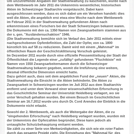
Um unzutreffende Angaben der Stadtverwaltung zu kaschieren, wurde nach
dem Wettbewerb im Jahr 2011 die Unkenntnis wesentlicher, historischen
Akten im Schwetzinger Stadtarchiv vorgetäuscht. Dabei kann
ausgeschlossen werden, dass es sich dabei um ein Versehen handelt: dies
weil die Akten, die angeblich erst etwa eine Woche nach dem Wettbewerb
im Februar 2011 in der Stadtverwaltung gefundenen Akten nach
erkenntnissen eines Forschers bei der Stadt Schwetzingen bekannt waren.
Die
Dokumente mit den ca. 1350 Namen
von Zwangsarbeitern
stammen aus
der s. gen. "Ausländersuchaktion" 1946.
(Die Stadtverwaltung bemühte sich im Verlauf des Jahr 2011
mittels einer
nachgeschobenen Opferdefinition,
die Zahl der Opfer, von ca. 1800
künstlich bis auf 58 zu reduzieren. Damit wird mit einem „Mahnmal“ im
öffentlichen Raum der Geschichtsklitterung Vorschub geleistet.
Im Dezember 2011 wurde durch eine offizielle Pressemitteilung der Stadt der
Öffentlichkeit die Legende einer „zufällig“ gefundenen "Fluchtkiste" mit
Namen von 1550 Zwangsarbeiternamen durch die Schwetzinger
Stadtverwaltung bekannt gegeben, womit die Irreführung eine weitere,
diesmal öffentliche Dimension erreicht hatte.
Dazu gehört auch, dass seit dem angeblichen Fund der „neuen“ Akten, die
Stadtverwaltung die Einsicht in die Akten behinderte. Die Akten zu
Zwangsarbeit in Schwetzingen wurden im Juli 2012 aus dem Stadtarchiv
entfernt und unter dem Vorwand einer wissenschaftlichen Erforschung in
das Geschichtliche Seminar der Universität Heidelberg verlagert, wo sie
unter Verschuß gehalten wurden. Bei einem Besuch im
Geschichtlichen
Seminar a
m 16.7.2012 wurde uns durch Dr. Cord Arendes der Einblick in die
Dokumente nicht erlaubt.
Sowohl der 2. Wettbewerb, als auch die Weitergabe der Akten, die zu
"eingehenden Erforschung" nach Heidelberg verlagert wurden, wurden mit
der Unkenntnis der Opferzahlen begründet. Diese
kann
jedoch als
untaugliche Schutzbehauptung enttarnt werden.
Sie
zählt zu einer Serie von Merkwürdigkeiten, die sich wie ein roter Faden
durch das gesamte Projekt zieht.
Die Entstehung des "Mahnmal für des