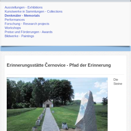
Ausstellungen - Exhibitions
Kunstwerke in Sammlungen - Collections
Denkmäler - Memorials
Performances
Forschung - Research projects
Workshops
Preise und Förderungen - Awards
Bildwerke - Paintings
Erinnerungsstätte Černovice - Pfad der Erinnerung
Die
Steine