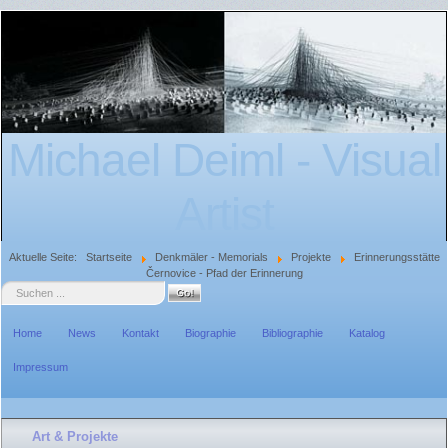
Michael Deiml - Visual
Artist
Aktuelle Seite:
Startseite
Denkmäler - Memorials
Projekte
Erinnerungsstätte
Černovice - Pfad der Erinnerung
Suche
Home
News
Kontakt
Biographie
Bibliographie
Katalog
Impressum
Art & Projekte