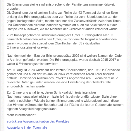
Die Erinnerungssteine sind entsprechend der Familienzusammengehörigkeit
gruppiert.
Die Zuordnung der einzelnen Steine zur Reihe der 43 Toten auf der einen Seite
entlang des Erinnerungspfades oder zur Reihe der zehn Überlebenden auf der
gegenüberliegenden Seite, macht nicht nur das Zahlenverhältnis zwischen Toten
und Überlebenden sichtbar, sondern symbolisiert auch die Selektionen auf der
Rampe von Auschwitz, wo die Mehrheit der Černovicer Juden ermordet wurde.
Zum Konzept gehört die individualisierung der Opfer. Kurzbiografien aller 53
namentlich bekannten jüdischen Opfer, die mit dem Ort biografisch verbunden
waren, wurden in die spiegelnden Oberflächen der 53 individuellen
Erinnerungssteine eingraviert.
Nachdem seit dem Bau der Erinnerungsstätte 2002 sind weitere Namen der Opfer
in Archiven gefunden worden. Die Erinnerungspfad wurde deshalb 2015-2017 um
weiter 6 Erinnerungssteine erweitert.
Am 11. August 2024 wurde für den letzten Überlebenden, den 1932 in Černovice
geborenen und auch dort im Januar 2024 verstorbenen Alfred Teller feierlich
enthüllt. Damit ist der Ausbau des Projektes abgeschlossen,... wenn nicht neue
relevante Daten gefunden werden, die eine Erweiterung der Gedenkstätte
erforderlich machen würde.
Zur Erinnerung an all jene, deren Schicksal sich trotz intensiver
Nachforschungsarbeit nicht ermitteln ließ, ist ein vierundfünfzigster Stein ohne
Inschrift geblieben. Wie alle übrigen Erinnerungssteine widerspiegelt auch dieser
den Himmel, während der Besucher auf der Fläche der leeren Gedenktafel seinem
eigenen Spiegelbild begegnen kann.
Mehr Informationen?
zurück zur
Ausgangssituation des Projektes
Ausstellung in der Totenhalle